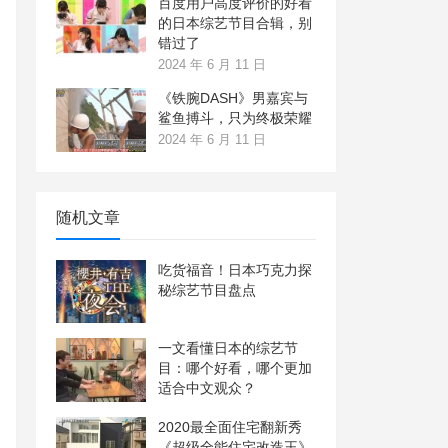
百度用户高度评价的好看
的日本综艺节目合辑，别
错过了
2024 年 6 月 11 日
《铁腕DASH》男嘉宾与
鲨鱼搏斗，只为终极荣耀
2024 年 6 月 11 日
随机文章
吃货福音！日本巧克力探
秘综艺节目盘点
一文看懂日本的综艺节
目：哪个好看，哪个更加
适合中文观众？
2020最全面住宅翻新秀
《超级全能住宅改造王》