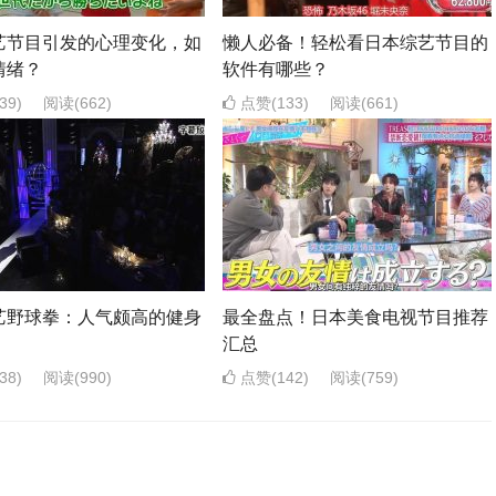
艺节目引发的心理变化，如
懒人必备！轻松看日本综艺节目的
情绪？
软件有哪些？
39)
阅读
(662)
点赞(133)
阅读
(661)
艺野球拳：人气颇高的健身
最全盘点！日本美食电视节目推荐
汇总
38)
阅读
(990)
点赞(142)
阅读
(759)