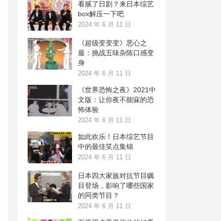
看腻了日剧？来日本综艺
box解压一下吧
2024 年 6 月 11 日
《超级变变变》恶心之
最：挑战五味杂陈口感变
身
2024 年 6 月 11 日
《世界恐怖之夜》2021中
文版：让你夜不能寐的恐
怖体验
2024 年 6 月 11 日
如此欢乐！日本综艺节目
中的最佳笑点集锦
2024 年 6 月 11 日
日本四大家族对抗节目瞩
目登场，影响了哪些国家
的同类节目？
2024 年 6 月 11 日