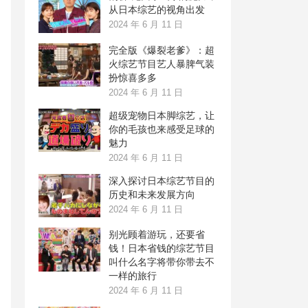
从日本综艺的视角出发
2024 年 6 月 11 日
完全版《爆裂老爹》：超
火综艺节目艺人暴脾气装
扮惊喜多多
2024 年 6 月 11 日
超级宠物日本脚综艺，让
你的毛孩也来感受足球的
魅力
2024 年 6 月 11 日
深入探讨日本综艺节目的
历史和未来发展方向
2024 年 6 月 11 日
别光顾着游玩，还要省
钱！日本省钱的综艺节目
叫什么名字将带你带去不
一样的旅行
2024 年 6 月 11 日