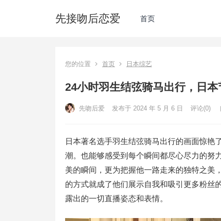
先接吻后恋爱
首页
您的位置
首页
日本综艺
24小时羽生结弦骑马出行，日
先吻后爱
发布于 2024 年 5 月 6 日
评论(0)
日本著名选手羽生结弦骑马出行的画面惊艳
潮。也能够感受到每个瞬间都尽心尽力的努
美的瞬间，更为把握他一路走来的独特之美
的方式就成了他们展示自我和吸引更多粉丝
露出的一切直播姿态和表情。