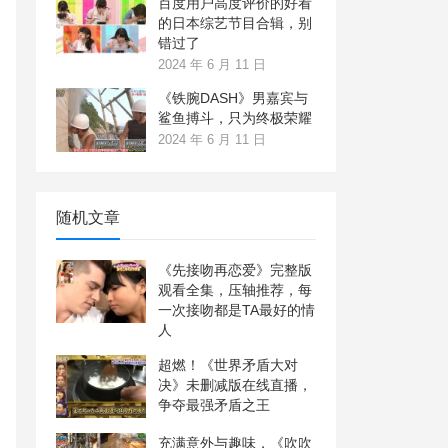
百度用户高度评价的好看
的日本综艺节目合辑，别
错过了
2024 年 6 月 11 日
《铁腕DASH》男嘉宾与
鲨鱼搏斗，只为终极荣耀
2024 年 6 月 11 日
随机文章
《先接吻再恋爱》完整版
观看全集，压轴推荐，每
一次接吻都是TA最好的情
人
超燃！《世界矛盾大对
决》未删减版在线直播，
争夺最强矛盾之王
充满意外与趣味，《吹吹