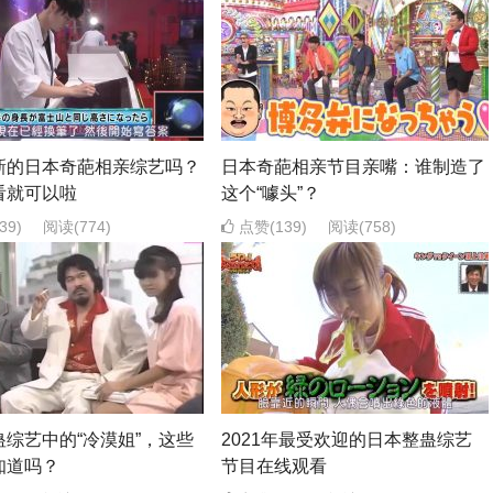
新的日本奇葩相亲综艺吗？
日本奇葩相亲节目亲嘴：谁制造了
看就可以啦
这个“噱头”？
39)
阅读
(774)
点赞(139)
阅读
(758)
蛊综艺中的“冷漠姐”，这些
2021年最受欢迎的日本整蛊综艺
知道吗？
节目在线观看