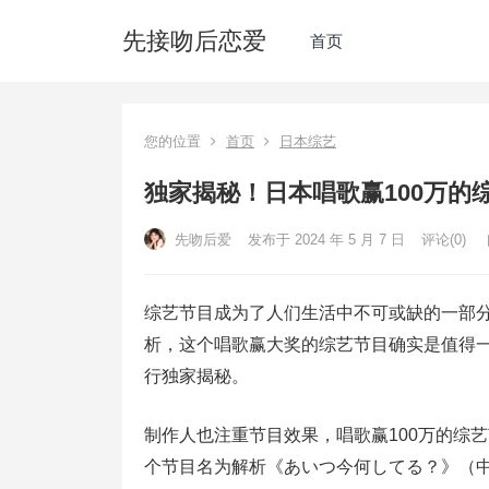
先接吻后恋爱
首页
您的位置
首页
日本综艺
独家揭秘！日本唱歌赢100万的
先吻后爱
发布于 2024 年 5 月 7 日
评论(0)
综艺节目成为了人们生活中不可或缺的一部
析，这个唱歌赢大奖的综艺节目确实是值得
行独家揭秘。
制作人也注重节目效果，唱歌赢100万的综
个节目名为解析《あいつ今何してる？》（