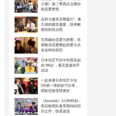
小屋》第二季再次点燃你
的恋爱梦想
志村大爆笑完整版27，集
大成的贱笑盛宴，快来解
锁你的笑点吧
完美融合恋爱与拼图，先
接吻后恋爱燃起的爱火从
未这样的炽烈
日本综艺节目中吃西瓜如
此“神仙”，看完直接动手
试试
一起来看日本综艺卡拉
OK第一弹的技巧分享，
唱歌也能变得更好
《Ametalk》2小时特别：
雨后敢死队备受期待的回
归之作，惊喜连连