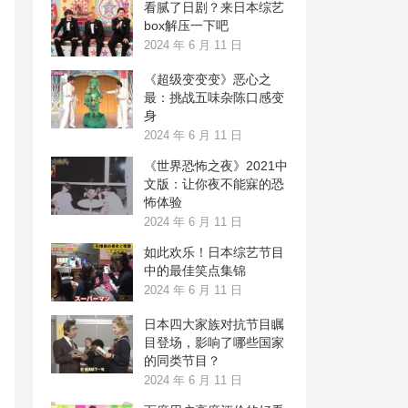
看腻了日剧？来日本综艺
box解压一下吧
2024 年 6 月 11 日
《超级变变变》恶心之
最：挑战五味杂陈口感变
身
2024 年 6 月 11 日
《世界恐怖之夜》2021中
文版：让你夜不能寐的恐
怖体验
2024 年 6 月 11 日
如此欢乐！日本综艺节目
中的最佳笑点集锦
2024 年 6 月 11 日
日本四大家族对抗节目瞩
目登场，影响了哪些国家
的同类节目？
2024 年 6 月 11 日