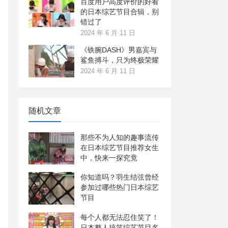
百度用户高度评价的好看
的日本综艺节目合辑，别
错过了
2024 年 6 月 11 日
《铁腕DASH》男嘉宾与
鲨鱼搏斗，只为终极荣耀
2024 年 6 月 11 日
随机文章
那些不为人知的趣事流传
在日本综艺节目推荐女生
中，快来一探究竟
你知道吗？羽生结弦曾经
参加过哪些热门日本综艺
节目
每个人都无法忍住笑了！
日本整人搞笑综艺节目名