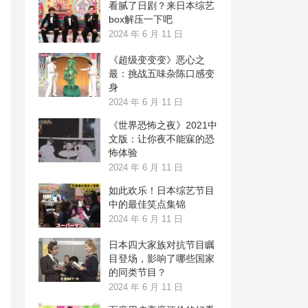
看腻了日剧？来日本综艺
box解压一下吧
2024 年 6 月 11 日
《超级变变变》恶心之
最：挑战五味杂陈口感变
身
2024 年 6 月 11 日
《世界恐怖之夜》2021中
文版：让你夜不能寐的恐
怖体验
2024 年 6 月 11 日
如此欢乐！日本综艺节目
中的最佳笑点集锦
2024 年 6 月 11 日
日本四大家族对抗节目瞩
目登场，影响了哪些国家
的同类节目？
2024 年 6 月 11 日