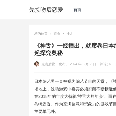
先接吻后恋爱
首页
您的位置
首页
神舌
《神舌》一经播出，就席卷日本
起探究奥秘
先吻后爱
发布于 2024 年 5 月 7 日
评论(0)
日本综艺界一直被视为综艺节目的天堂，《
场地上，这场游戏中嘉宾必须忍耐不断接近
在2018年的年度大特辑“神舌大拜年会”。
岛崎遥香。作为充满创意和想象力的游戏节目
主要单元外。