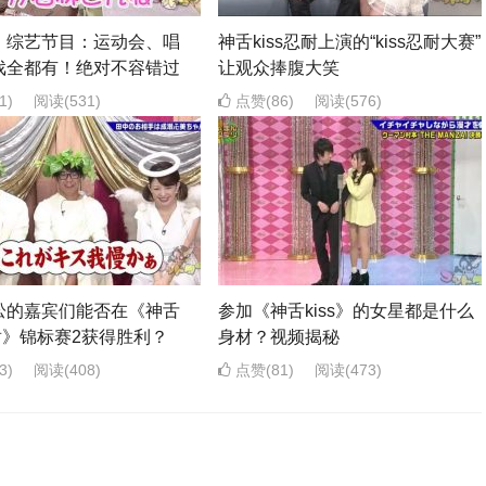
》综艺节目：运动会、唱
神舌kiss忍耐上演的“kiss忍耐大赛”
戏全都有！绝对不容错过
让观众捧腹大笑
1)
阅读
(531)
点赞(86)
阅读
(576)
忪的嘉宾们能否在《神舌
参加《神舌kiss》的女星都是什么
忍耐》锦标赛2获得胜利？
身材？视频揭秘
3)
阅读
(408)
点赞(81)
阅读
(473)