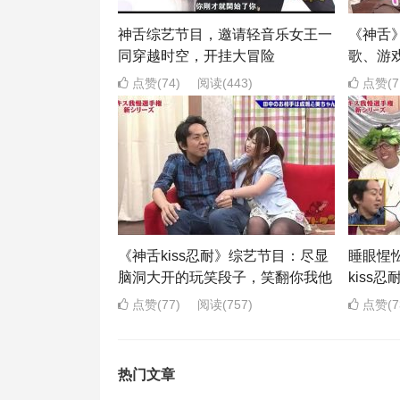
神舌综艺节目，邀请轻音乐女王一
《神舌
同穿越时空，开挂大冒险
歌、游
点赞(74)
阅读
(443)
点赞(7
《神舌kiss忍耐》综艺节目：尽显
睡眼惺
脑洞大开的玩笑段子，笑翻你我他
kiss
点赞(77)
阅读
(757)
点赞(7
热门文章