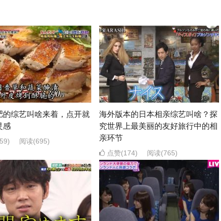
肥的综艺叫啥来着，点开就
海外版本的日本相亲综艺叫啥？探
灵感
究世界上最美丽的友好旅行中的相
亲环节
59)
阅读
(695)
点赞(174)
阅读
(765)