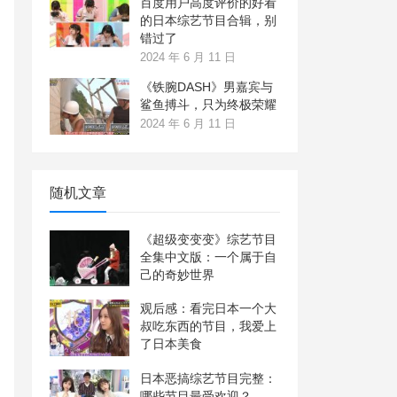
百度用户高度评价的好看
的日本综艺节目合辑，别
错过了
2024 年 6 月 11 日
《铁腕DASH》男嘉宾与
鲨鱼搏斗，只为终极荣耀
2024 年 6 月 11 日
随机文章
《超级变变变》综艺节目
全集中文版：一个属于自
己的奇妙世界
观后感：看完日本一个大
叔吃东西的节目，我爱上
了日本美食
日本恶搞综艺节目完整：
哪些节目最受欢迎？