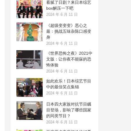
看腻了日剧？来日本综艺
box解压一下吧
2024 年 6 月 11 日
《超级变变变》恶心之
最：挑战五味杂陈口感变
身
2024 年 6 月 11 日
《世界恐怖之夜》2021中
文版：让你夜不能寐的恐
怖体验
2024 年 6 月 11 日
如此欢乐！日本综艺节目
中的最佳笑点集锦
2024 年 6 月 11 日
日本四大家族对抗节目瞩
目登场，影响了哪些国家
的同类节目？
2024 年 6 月 11 日