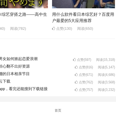
本综艺穿搭之路——高中生
用什么软件看日本综艺好？百度用
户最爱的5大应用推荐
40)
阅读
(782)
点赞(130)
阅读
(650)
男女如何掀起恋爱浪潮
点赞(597)
阅读
(15,318)
担心翻不出好资源
点赞(816)
阅读
(5,147)
棚的日本相亲节目
点赞(671)
阅读
(4,686)
云下载
点赞(762)
阅读
(3,568)
pp，看完还能搜到下载链接
点赞(757)
阅读
(3,232)
首页