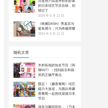
百度用户高度评价的好看
的日本综艺节目合辑，别
错过了
2024 年 6 月 11 日
《铁腕DASH》男嘉宾与
鲨鱼搏斗，只为终极荣耀
2024 年 6 月 11 日
随机文章
木村拓哉的知名节目《闲
聊007》：找到娱乐和搞
笑的正确平衡点
限定！《麝香葡萄》综艺
磁力大放送，与惠比寿麝
香葡萄一起热忱迎接日本
节日
搞笑与舞蹈同在，《乃木