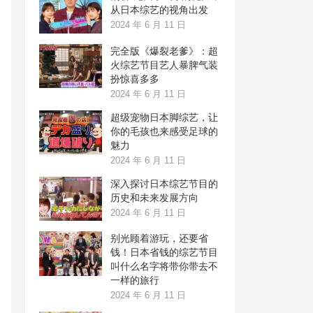
从日本综艺的视角出发
2024 年 6 月 11 日
完全版《爆裂老爹》：超
火综艺节目艺人暴脾气装
扮惊喜多多
2024 年 6 月 11 日
超级宠物日本脚综艺，让
你的毛孩也来感受足球的
魅力
2024 年 6 月 11 日
深入探讨日本综艺节目的
历史和未来发展方向
2024 年 6 月 11 日
别光顾着游玩，还要省
钱！日本省钱的综艺节目
叫什么名字将带你带去不
一样的旅行
2024 年 6 月 11 日