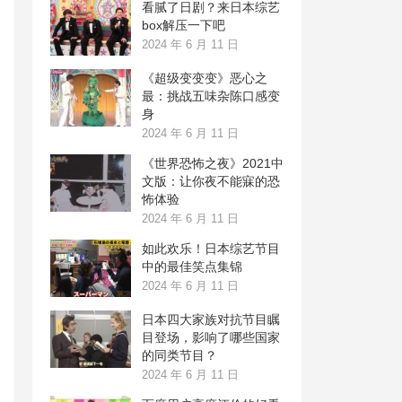
看腻了日剧？来日本综艺
box解压一下吧
2024 年 6 月 11 日
《超级变变变》恶心之
最：挑战五味杂陈口感变
身
2024 年 6 月 11 日
《世界恐怖之夜》2021中
文版：让你夜不能寐的恐
怖体验
2024 年 6 月 11 日
如此欢乐！日本综艺节目
中的最佳笑点集锦
2024 年 6 月 11 日
日本四大家族对抗节目瞩
目登场，影响了哪些国家
的同类节目？
2024 年 6 月 11 日