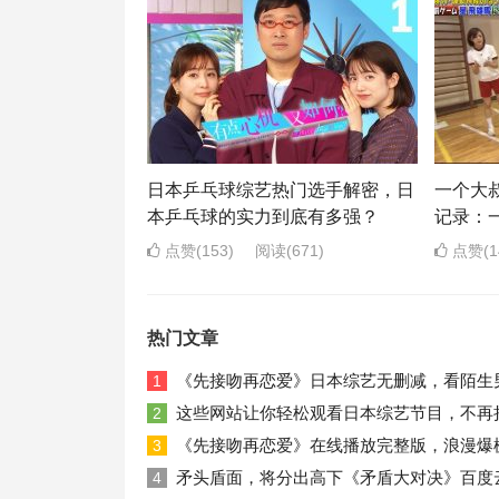
日本乒乓球综艺热门选手解密，日
一个大
本乒乓球的实力到底有多强？
记录：
点赞(153)
阅读
(671)
点赞(1
热门文章
《先接吻再恋爱》日本综艺无删减，看陌生
1
这些网站让你轻松观看日本综艺节目，不再
2
《先接吻再恋爱》在线播放完整版，浪漫爆
3
矛头盾面，将分出高下《矛盾大对决》百度
4