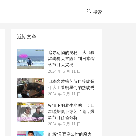
搜索
近期文章
追寻动物的奥秘，从《猩
猩狗狗大冒险》到日本综
艺节目大揭秘
2024 年 6 月 11 日
日本恋爱综艺节目接吻是
什么？看明星们的热吻秀
2024 年 6 月 11 日
疫情下的养生小贴士：日
本暖炉桌下综艺当道，爆
款节目价值分析
2024 年 6 月 11 日
剖析“见面亲5次”的魔力，