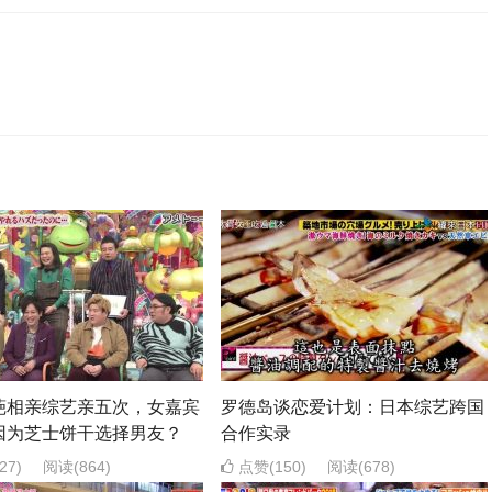
葩相亲综艺亲五次，女嘉宾
罗德岛谈恋爱计划：日本综艺跨国
因为芝士饼干选择男友？
合作实录
27)
阅读
(864)
点赞(150)
阅读
(678)