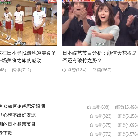
叔在日本寻找最地道美食的
日本综艺节目分析：颜值天花板是
一场美食之旅的感动
否还有破竹之势？
48)
阅读
(712)
点赞(134)
阅读
(667)
男女如何掀起恋爱浪潮
点赞(608)
阅读
(15,498)
担心翻不出好资源
点赞(823)
阅读
(5,158)
棚的日本相亲节目
点赞(675)
阅读
(4,695)
云下载
点赞(772)
阅读
(3,576)