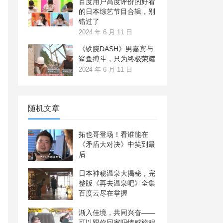
百度用户高度评价的好看
的日本综艺节目合辑，别
错过了
2024 年 6 月 11 日
《铁腕DASH》男嘉宾与
鲨鱼搏斗，只为终极荣耀
2024 年 6 月 11 日
随机文章
拓也哥登场！看谁能在
《矛盾大对决》中笑到最
后
日本神秘温泉大揭秘，完
整版《再去温泉吧》全集
百度云尽在掌握
渐入佳境，共同兴奋——
可以跟你回家吗情感旅程