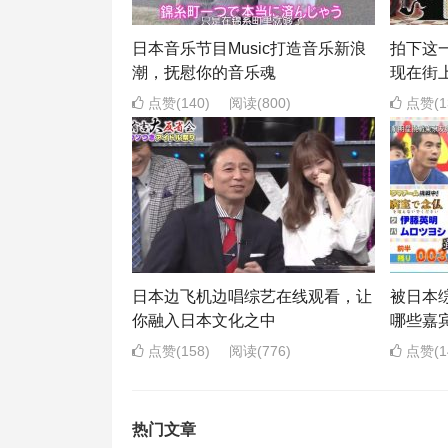
日本音乐节目Music打造音乐新浪
拍下这
潮，抚慰你的音乐魂
现在街
点赞(140)
阅读
(800)
点赞(1
日本边飞机边唱综艺在线观看，让
被日本
你融入日本文化之中
哪些嘉
点赞(158)
阅读
(776)
点赞(1
热门文章