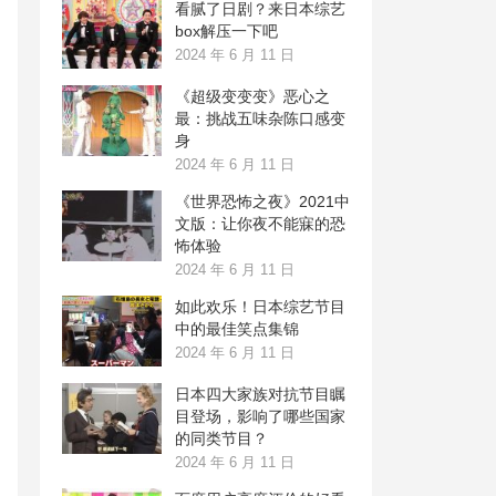
看腻了日剧？来日本综艺
box解压一下吧
2024 年 6 月 11 日
《超级变变变》恶心之
最：挑战五味杂陈口感变
身
2024 年 6 月 11 日
《世界恐怖之夜》2021中
文版：让你夜不能寐的恐
怖体验
2024 年 6 月 11 日
如此欢乐！日本综艺节目
中的最佳笑点集锦
2024 年 6 月 11 日
日本四大家族对抗节目瞩
目登场，影响了哪些国家
的同类节目？
2024 年 6 月 11 日