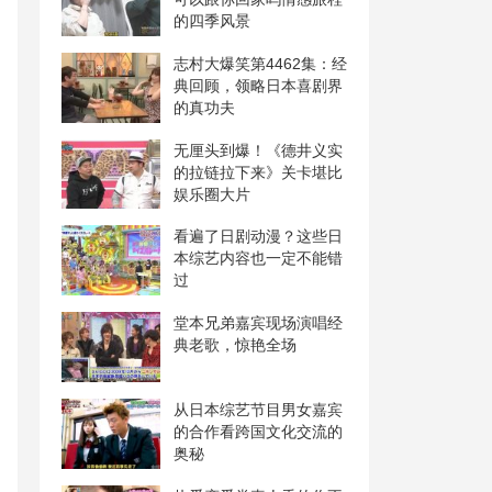
的四季风景
志村大爆笑第4462集：经
典回顾，领略日本喜剧界
的真功夫
无厘头到爆！《德井义实
的拉链拉下来》关卡堪比
娱乐圈大片
看遍了日剧动漫？这些日
本综艺内容也一定不能错
过
堂本兄弟嘉宾现场演唱经
典老歌，惊艳全场
从日本综艺节目男女嘉宾
的合作看跨国文化交流的
奥秘