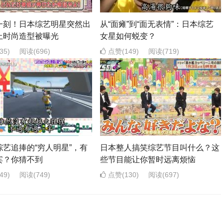
一刻！日本综艺明星突然出
从“面瘫”到“面无表情”：日本综艺
上时尚造型被曝光
女星如何蜕变？
35)
阅读
(696)
点赞(149)
阅读
(719)
综艺追捧的“穷人明星”，有
日本整人搞笑综艺节目叫什么？这
宾？你猜不到
些节目能让你暂时远离烦恼
49)
阅读
(749)
点赞(130)
阅读
(697)