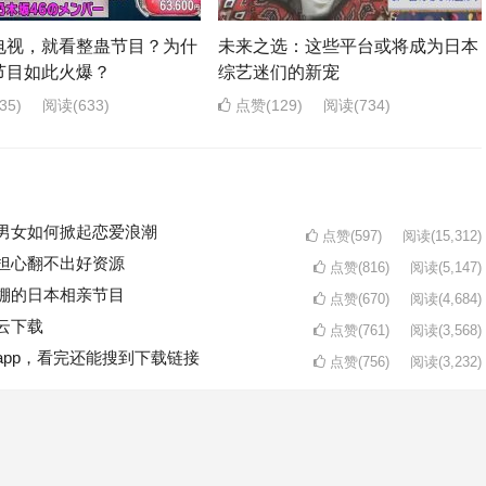
电视，就看整蛊节目？为什
未来之选：这些平台或将成为日本
节目如此火爆？
综艺迷们的新宠
35)
阅读
(633)
点赞(129)
阅读
(734)
男女如何掀起恋爱浪潮
点赞(597)
阅读
(15,312)
担心翻不出好资源
点赞(816)
阅读
(5,147)
棚的日本相亲节目
点赞(670)
阅读
(4,684)
云下载
点赞(761)
阅读
(3,568)
pp，看完还能搜到下载链接
点赞(756)
阅读
(3,232)