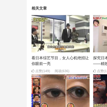
相关文章
看日本综艺节目，女人心机绝招让
探究日
你眼前一亮
——精
点赞(149)
阅读
(636)
点赞(1