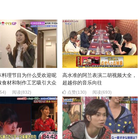
本料理节目为什么受欢迎呢
高水准的阿兰表演二胡视频大全，
致食材和制作工艺吸引大众
超越你的音乐向往
54)
阅读
(832)
点赞(130)
阅读
(693)