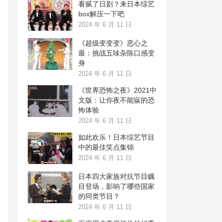
看腻了日剧？来日本综艺
box解压一下吧
2024 年 6 月 11 日
《超级变变变》恶心之
最：挑战五味杂陈口感变
身
2024 年 6 月 11 日
《世界恐怖之夜》2021中
文版：让你夜不能寐的恐
怖体验
2024 年 6 月 11 日
如此欢乐！日本综艺节目
中的最佳笑点集锦
2024 年 6 月 11 日
日本四大家族对抗节目瞩
目登场，影响了哪些国家
的同类节目？
2024 年 6 月 11 日