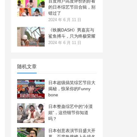
百度用户高度评价的好看
的日本综艺节目合辑，别
错过了
2024 年 6 月 11 日
《铁腕DASH》男嘉宾与
鲨鱼搏斗，只为终极荣耀
2024 年 6 月 11 日
随机文章
日本超级搞笑综艺节目大
揭秘，惊呆你的Funny
bone
日本整蛊综艺中的“冷漠
姐”，这些细节你知道
吗？
日本创意表演节目盛大开
幕，百度热搜榜上头排名