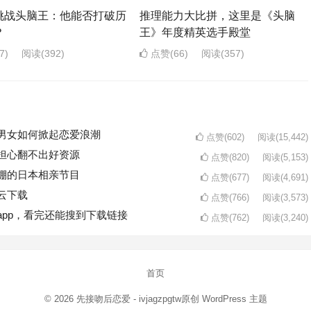
挑战头脑王：他能否打破历
推理能力大比拼，这里是《头脑
？
王》年度精英选手殿堂
7)
阅读
(392)
点赞(66)
阅读
(357)
男女如何掀起恋爱浪潮
点赞(602)
阅读
(15,442)
担心翻不出好资源
点赞(820)
阅读
(5,153)
棚的日本相亲节目
点赞(677)
阅读
(4,691)
云下载
点赞(766)
阅读
(3,573)
pp，看完还能搜到下载链接
点赞(762)
阅读
(3,240)
首页
© 2026
先接吻后恋爱
- ivjagzpgtw原创
WordPress 主题