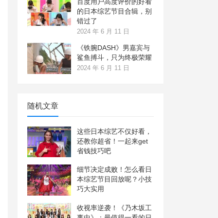
百度用户高度评价的好看
的日本综艺节目合辑，别
错过了
2024 年 6 月 11 日
《铁腕DASH》男嘉宾与
鲨鱼搏斗，只为终极荣耀
2024 年 6 月 11 日
随机文章
这些日本综艺不仅好看，
还教你超省！一起来get
省钱技巧吧
细节决定成败！怎么看日
本综艺节目回放呢？小技
巧大实用
收视率逆袭！《乃木坂工
事中》：最值得一看的日