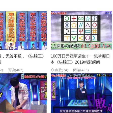
解，无答不通，《头脑王》
100万日元冠军诞生！一览掌握日
演
本《头脑王》2019精彩瞬间
2)
阅读
(407)
点赞(74)
阅读
(426)