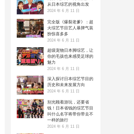
从日本综艺的视角出发
2024 年 6 月 11 日
完全版《爆裂老爹》：超
火综艺节目艺人暴脾气装
扮惊喜多多
2024 年 6 月 11 日
超级宠物日本脚综艺，让
你的毛孩也来感受足球的
魅力
2024 年 6 月 11 日
深入探讨日本综艺节目的
历史和未来发展方向
2024 年 6 月 11 日
别光顾着游玩，还要省
钱！日本省钱的综艺节目
叫什么名字将带你带去不
一样的旅行
2024 年 6 月 11 日