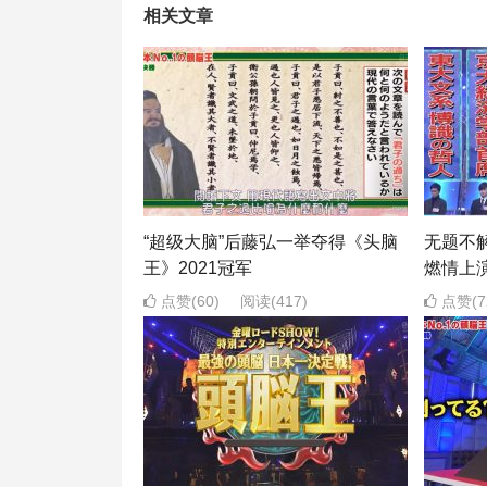
相关文章
“超级大脑”后藤弘一举夺得《头脑
无题不
王》2021冠军
燃情上
点赞(60)
阅读
(417)
点赞(7