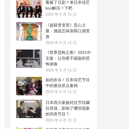
看腻了日剧？来日本综艺
box解压一下吧
2024 年 6 月 11 日
《超级变变变》恶心之
最：挑战五味杂陈口感变
身
2024 年 6 月 11 日
《世界恐怖之夜》2021中
文版：让你夜不能寐的恐
怖体验
2024 年 6 月 11 日
如此欢乐！日本综艺节目
中的最佳笑点集锦
2024 年 6 月 11 日
日本四大家族对抗节目瞩
目登场，影响了哪些国家
的同类节目？
2024 年 6 月 11 日