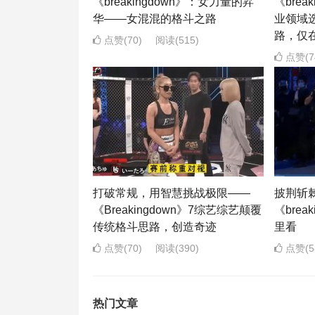
《breakingdown》：女力量的昇
《brea
华——女混混的格斗之路
业领域
路，仅
点赞(70)
阅读
(515)
点赞(7
打破常规，用智慧挑战极限——
披荆斩
《Breakingdown》7综艺综艺颠覆
《brea
传统格斗思路，创造奇迹
里看
点赞(70)
阅读
(390)
点赞(5
热门文章