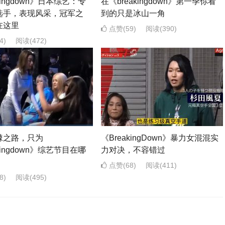
kingdown》日本综艺：专
在《breakingdown》第一季你看
选手，表现风采，冠军之
到的只是冰山一角
在这里
点赞(59)
阅读
(390)
4)
阅读
(472)
棘之路，只为
《BreakingDown》暴力女混混实
kingdown》综艺节目在哪
力对决，不容错过
点赞(68)
阅读
(411)
8)
阅读
(495)