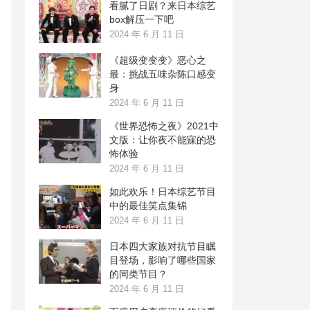
看腻了日剧？来日本综艺
box解压一下吧
2024 年 6 月 11 日
《超级变变变》恶心之
最：挑战五味杂陈口感变
身
2024 年 6 月 11 日
《世界恐怖之夜》2021中
文版：让你夜不能寐的恐
怖体验
2024 年 6 月 11 日
如此欢乐！日本综艺节目
中的最佳笑点集锦
2024 年 6 月 11 日
日本四大家族对抗节目瞩
目登场，影响了哪些国家
的同类节目？
2024 年 6 月 11 日