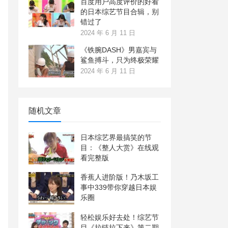
百度用户高度评价的好看
的日本综艺节目合辑，别
错过了
2024 年 6 月 11 日
《铁腕DASH》男嘉宾与
鲨鱼搏斗，只为终极荣耀
2024 年 6 月 11 日
随机文章
日本综艺界最搞笑的节
目：《整人大赏》在线观
看完整版
香蕉人进阶版！乃木坂工
事中339带你穿越日本娱
乐圈
轻松娱乐好去处！综艺节
目《拉链拉下来》第二期