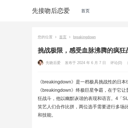
先接吻后恋爱
首页
您的位置
首页
breakingdown
挑战极限，感受血脉沸腾的疯狂战斗
先吻后爱
发布于 2024 年 6 月 7 日
评论(0)
《breakingdown》是一档极具挑战性
《breakingdown》终极巨星争霸，在
狂战斗，他以幽默诙谐的表现和语言。4「SUR
笑艺人们合作比拼，两位选手需要进行多场比
和技能。