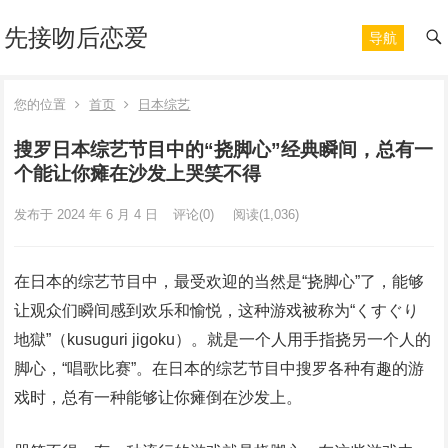
先接吻后恋爱
导航
您的位置
首页
日本综艺
搜罗日本综艺节目中的“挠脚心”经典瞬间，总有一
个能让你瘫在沙发上哭笑不得
发布于 2024 年 6 月 4 日
评论(0)
阅读
(1,036)
在日本的综艺节目中，最受欢迎的当然是“挠脚心”了，能够
让观众们瞬间感到欢乐和愉悦，这种游戏被称为“くすぐり
地獄”（kusuguri jigoku）。就是一个人用手指挠另一个人的
脚心，“唱歌比赛”。在日本的综艺节目中搜罗各种有趣的游
戏时，总有一种能够让你瘫倒在沙发上。