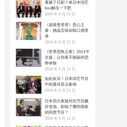
看腻了日剧？来日本综艺
box解压一下吧
2024 年 6 月 11 日
《超级变变变》恶心之
最：挑战五味杂陈口感变
身
2024 年 6 月 11 日
《世界恐怖之夜》2021中
文版：让你夜不能寐的恐
怖体验
2024 年 6 月 11 日
如此欢乐！日本综艺节目
中的最佳笑点集锦
2024 年 6 月 11 日
日本四大家族对抗节目瞩
目登场，影响了哪些国家
的同类节目？
2024 年 6 月 11 日