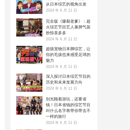
从日本综艺的视角出发
2024 年 6 月 11 日
完全版《爆裂老爹》：超
火综艺节目艺人暴脾气装
扮惊喜多多
2024 年 6 月 11 日
超级宠物日本脚综艺，让
你的毛孩也来感受足球的
魅力
2024 年 6 月 11 日
深入探讨日本综艺节目的
历史和未来发展方向
2024 年 6 月 11 日
别光顾着游玩，还要省
钱！日本省钱的综艺节目
叫什么名字将带你带去不
一样的旅行
2024 年 6 月 11 日