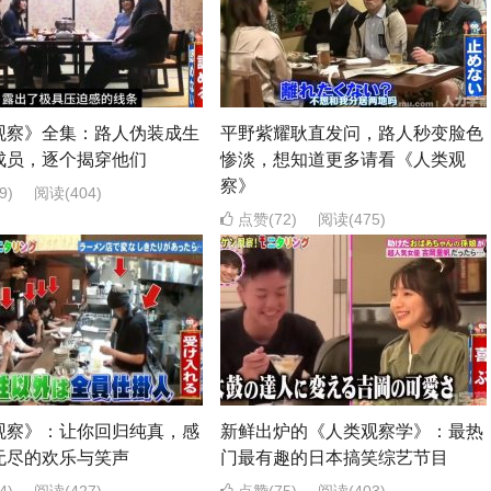
观察》全集：路人伪装成生
平野紫耀耿直发问，路人秒变脸色
成员，逐个揭穿他们
惨淡，想知道更多请看《人类观
察》
9)
阅读
(404)
点赞(72)
阅读
(475)
观察》：让你回归纯真，感
新鲜出炉的《人类观察学》：最热
无尽的欢乐与笑声
门最有趣的日本搞笑综艺节目
4)
阅读
(427)
点赞(75)
阅读
(403)