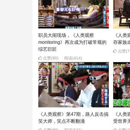
职员大闹现场，《人类观察
《人类
monitoring》再次成为打破常规的
存家族
综艺巨匠
点赞(7
点赞(80)
阅读
(414)
《人类观察》第47期，路人反击搞
《人类
笑大师，笑点不断翻涌
受世界
点赞(88)
阅读
(531)
点赞(7