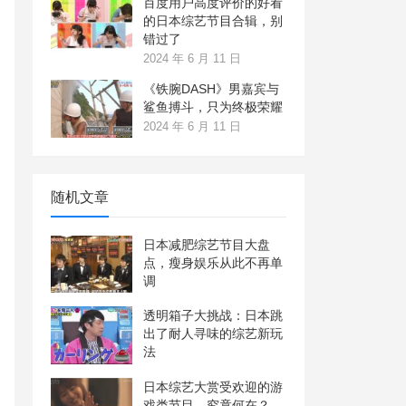
百度用户高度评价的好看
的日本综艺节目合辑，别
错过了
2024 年 6 月 11 日
《铁腕DASH》男嘉宾与
鲨鱼搏斗，只为终极荣耀
2024 年 6 月 11 日
随机文章
日本减肥综艺节目大盘
点，瘦身娱乐从此不再单
调
透明箱子大挑战：日本跳
出了耐人寻味的综艺新玩
法
日本综艺大赏受欢迎的游
戏类节目，究竟何在？