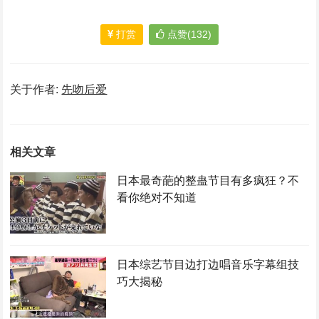
打赏
点赞(132)
关于作者:
先吻后爱
相关文章
日本最奇葩的整蛊节目有多疯狂？不
看你绝对不知道
日本综艺节目边打边唱音乐字幕组技
巧大揭秘