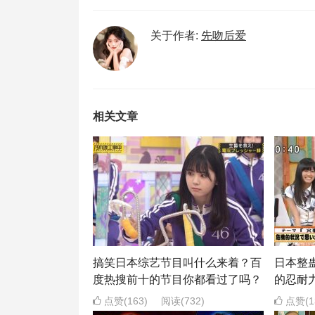
关于作者:
先吻后爱
相关文章
搞笑日本综艺节目叫什么来着？百
日本整
度热搜前十的节目你都看过了吗？
的忍耐
点赞(163)
阅读
(732)
点赞(1