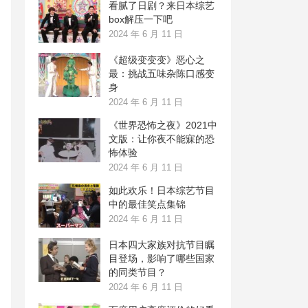
看腻了日剧？来日本综艺
box解压一下吧
2024 年 6 月 11 日
《超级变变变》恶心之
最：挑战五味杂陈口感变
身
2024 年 6 月 11 日
《世界恐怖之夜》2021中
文版：让你夜不能寐的恐
怖体验
2024 年 6 月 11 日
如此欢乐！日本综艺节目
中的最佳笑点集锦
2024 年 6 月 11 日
日本四大家族对抗节目瞩
目登场，影响了哪些国家
的同类节目？
2024 年 6 月 11 日