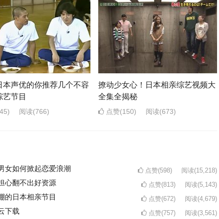
日本声优的你推荐几个不容
撩动少女心！日本相亲综艺视频大
综艺节目
全集全揭秘
45)
阅读
(766)
点赞(150)
阅读
(673)
男女如何掀起恋爱浪潮
点赞(598)
阅读
(15,218)
担心翻不出好资源
点赞(813)
阅读
(5,143)
棚的日本相亲节目
点赞(672)
阅读
(4,679)
云下载
点赞(757)
阅读
(3,561)