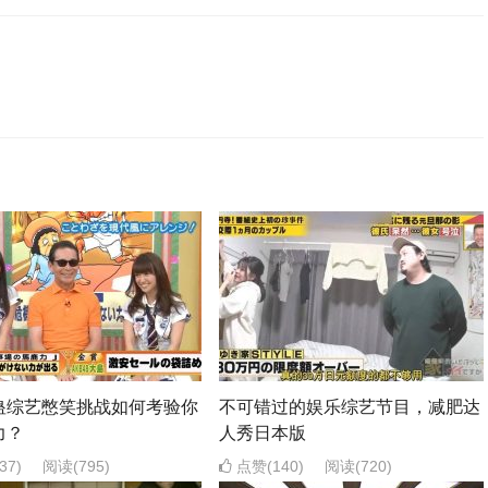
蛊综艺憋笑挑战如何考验你
不可错过的娱乐综艺节目，减肥达
力？
人秀日本版
37)
阅读
(795)
点赞(140)
阅读
(720)