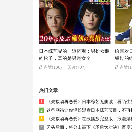
日本综艺界的一道奇观：男扮女装
给喜欢
的松子，真的是男是女？
错过的
点赞(136)
阅读
(707)
点赞(1
热门文章
《先接吻再恋爱》日本综艺无删减，看陌生
1
这些网站让你轻松观看日本综艺节目，不再
2
《先接吻再恋爱》在线播放完整版，浪漫爆
3
矛头盾面，将分出高下《矛盾大对决》百度
4