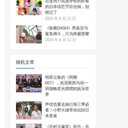
百度用户高度评价的好看
的日本综艺节目合辑，别
错过了
2024 年 6 月 11 日
《铁腕DASH》男嘉宾与
鲨鱼搏斗，只为终极荣耀
2024 年 6 月 11 日
随机文章
明星云集的《闲聊
007》，杰尼斯西与你一
同领略星光熠熠的娱乐世
界
声优也要去旅行第三季必
看！小野大辅带你玩转日
本美食
《志村大爆笑》狙击：乐