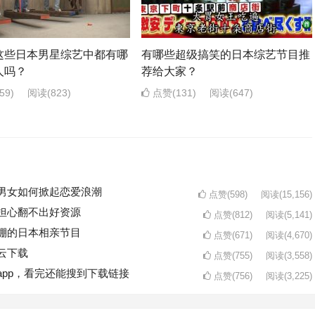
这些日本男星综艺中都有哪
有哪些超级搞笑的日本综艺节目推
人吗？
荐给大家？
59)
阅读
(823)
点赞(131)
阅读
(647)
男女如何掀起恋爱浪潮
点赞(598)
阅读
(15,156)
担心翻不出好资源
点赞(812)
阅读
(5,141)
棚的日本相亲节目
点赞(671)
阅读
(4,670)
云下载
点赞(755)
阅读
(3,558)
pp，看完还能搜到下载链接
点赞(756)
阅读
(3,225)