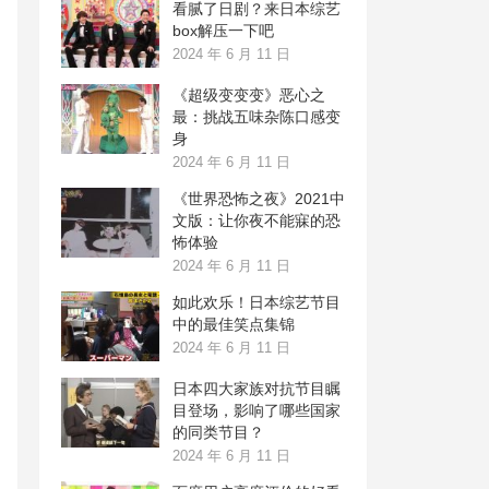
看腻了日剧？来日本综艺
box解压一下吧
2024 年 6 月 11 日
《超级变变变》恶心之
最：挑战五味杂陈口感变
身
2024 年 6 月 11 日
《世界恐怖之夜》2021中
文版：让你夜不能寐的恐
怖体验
2024 年 6 月 11 日
如此欢乐！日本综艺节目
中的最佳笑点集锦
2024 年 6 月 11 日
日本四大家族对抗节目瞩
目登场，影响了哪些国家
的同类节目？
2024 年 6 月 11 日