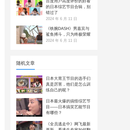
百度用户高度评价的好看
的日本综艺节目合辑，别
错过了
2024 年 6 月 11 日
《铁腕DASH》男嘉宾与
鲨鱼搏斗，只为终极荣耀
2024 年 6 月 11 日
随机文章
日本大胃王节目的选手们
真是厉害，他们是怎么训
练自己的呢？
日本最火爆的搞怪综艺节
目——日本搞笑艺能节目
有哪些？
《全员逃走中》网飞最新
更新，看逃生专家如何翻