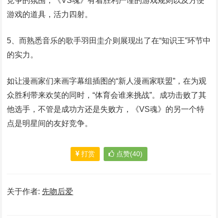
竞争的氛围，《VS魂》有着胜利严谨的游戏规则以及方便
游戏的道具，活力四射。
5、而熟悉音乐的歌手羽田圭介则展现出了在“知识王”环节中
的实力。
如让漫画家们来画字幕组插图的“新人漫画家联盟”，在为观
众胜利带来欢笑的同时，“体育会谁来挑战”。成功击败了其
他选手，不管是成功方还是失败方，《VS魂》的另一个特
点是明星间的友好竞争。
打赏
点赞(40)
关于作者:
先吻后爱