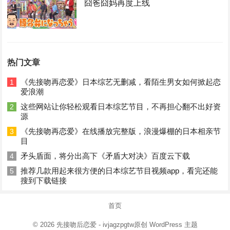
囧爸囧妈再度上线
热门文章
《先接吻再恋爱》日本综艺无删减，看陌生男女如何掀起恋
1
爱浪潮
这些网站让你轻松观看日本综艺节目，不再担心翻不出好资
2
源
《先接吻再恋爱》在线播放完整版，浪漫爆棚的日本相亲节
3
目
矛头盾面，将分出高下《矛盾大对决》百度云下载
4
推荐几款用起来很方便的日本综艺节目视频app，看完还能
5
搜到下载链接
首页
© 2026
先接吻后恋爱
- ivjagzpgtw原创
WordPress 主题