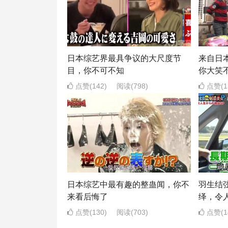
日本综艺界最具争议的大尺度节
来自日
目，你不可不知
你大笑
点赞(142)
阅读
(798)
点赞(1
日本综艺中最有趣的整蛊闻，你不
羽生结
来看后悔了
绎，令
点赞(130)
阅读
(703)
点赞(1