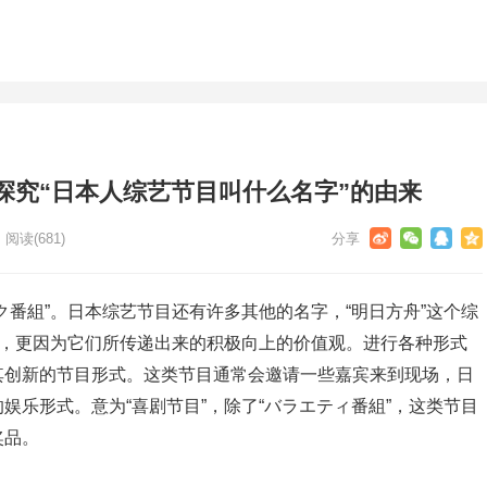
探究“日本人综艺节目叫什么名字”的由来
阅读
(681)
ク番組”。日本综艺节目还有许多其他的名字，“明日方舟”这个综
队，更因为它们所传递出来的积极向上的价值观。进行各种形式
其创新的节目形式。这类节目通常会邀请一些嘉宾来到现场，日
娱乐形式。意为“喜剧节目”，除了“バラエティ番組”，这类节目
奖品。