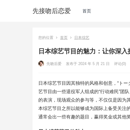
先接吻后恋爱
首页
您的位置
首页
日本综艺
日本综艺节目的魅力：让你深入
先吻后爱
发布于 2024 年 5 月 21 日
评论(0)
日本综艺节目因其独特的风格和创意，“トー
艺节目由一些退役军人组成的“行动难民”团
的表演，现场观众的参与等，不仅仅是因为
本综艺节目之所以能够成为国际上备受关注的
通常会出一些有趣的题目，赢得奖金或其他