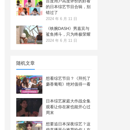
百度用户高度评价的好看
的日本综艺节目合辑，别
错过了
2024 年 6 月 11 日
《铁腕DASH》男嘉宾与
鲨鱼搏斗，只为终极荣耀
2024 年 6 月 11 日
随机文章
想看综艺节目？《拜托了
麝香葡萄》绝对值得一看
日本综艺家庭大作战全集
观看让你在家也能开心过
周末
想要追日本深夜综艺？这
些直播平台推荐给你！在