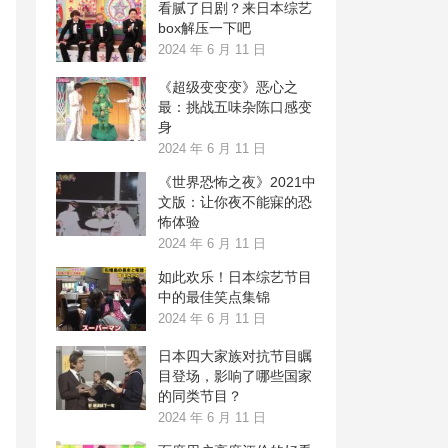
看腻了日剧？来日本综艺
box解压一下吧
2024 年 6 月 11 日
《超级变变变》恶心之
最：挑战五味杂陈口感变
身
2024 年 6 月 11 日
《世界恐怖之夜》2021中
文版：让你夜不能寐的恐
怖体验
2024 年 6 月 11 日
如此欢乐！日本综艺节目
中的最佳笑点集锦
2024 年 6 月 11 日
日本四大家族对抗节目瞩
目登场，影响了哪些国家
的同类节目？
2024 年 6 月 11 日