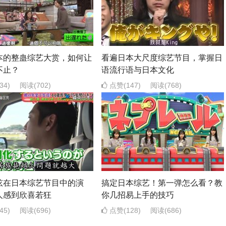
本的整蛊综艺大赏，如何让
看遍日本大尺度综艺节目，掌握日
不止？
语流行语与日本文化
34)
阅读
(702)
点赞(147)
阅读
(768)
弦在日本综艺节目中的演
搞定日本综艺！第一弹怎么看？教
人感到欣喜若狂
你几招易上手的技巧
45)
阅读
(696)
点赞(128)
阅读
(686)