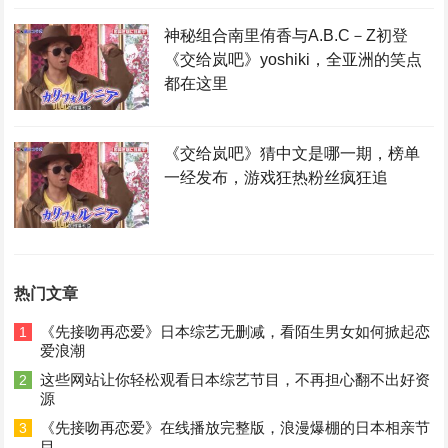
神秘组合南里侑香与A.B.C－Z初登
《交给岚吧》yoshiki，全亚洲的笑点
都在这里
《交给岚吧》猜中文是哪一期，榜单
一经发布，游戏狂热粉丝疯狂追
热门文章
《先接吻再恋爱》日本综艺无删减，看陌生男女如何掀起恋
1
爱浪潮
这些网站让你轻松观看日本综艺节目，不再担心翻不出好资
2
源
《先接吻再恋爱》在线播放完整版，浪漫爆棚的日本相亲节
3
目