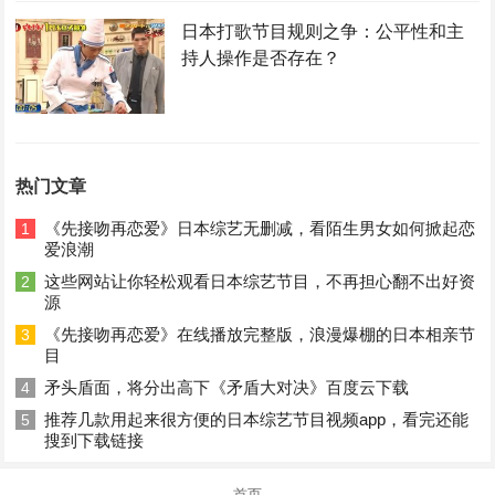
日本打歌节目规则之争：公平性和主
持人操作是否存在？
热门文章
《先接吻再恋爱》日本综艺无删减，看陌生男女如何掀起恋
1
爱浪潮
这些网站让你轻松观看日本综艺节目，不再担心翻不出好资
2
源
《先接吻再恋爱》在线播放完整版，浪漫爆棚的日本相亲节
3
目
矛头盾面，将分出高下《矛盾大对决》百度云下载
4
推荐几款用起来很方便的日本综艺节目视频app，看完还能
5
搜到下载链接
首页