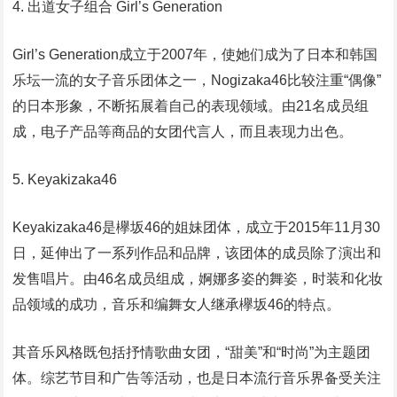
4. 出道女子组合 Girl’s Generation
Girl’s Generation成立于2007年，使她们成为了日本和韩国
乐坛一流的女子音乐团体之一，Nogizaka46比较注重“偶像”
的日本形象，不断拓展着自己的表现领域。由21名成员组
成，电子产品等商品的女团代言人，而且表现力出色。
5. Keyakizaka46
Keyakizaka46是欅坂46的姐妹团体，成立于2015年11月30
日，延伸出了一系列作品和品牌，该团体的成员除了演出和
发售唱片。由46名成员组成，婀娜多姿的舞姿，时装和化妆
品领域的成功，音乐和编舞女人继承欅坂46的特点。
其音乐风格既包括抒情歌曲女团，“甜美”和“时尚”为主题团
体。综艺节目和广告等活动，也是日本流行音乐界备受关注