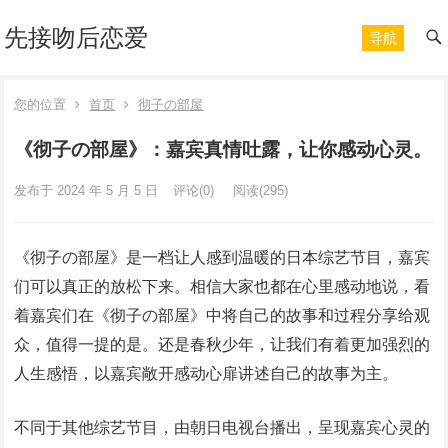
先接吻后恋爱
导航
您的位置
首页
彻子の部屋
《彻子の部屋》：嘉宾真情吐露，让你感动心灵。
发布于 2024 年 5 月 5 日
评论(0)
阅读
(295)
《彻子の部屋》是一档让人感到温暖的日本综艺节目，嘉宾
们可以真正的放松下来。相信大家也都在心里感动地说，看
着嘉宾们在《彻子の部屋》中将自己的故事和过程分享给观
众，值得一提的是。还是春秋少年，让我们有着更加强烈的
人生感悟，以嘉宾敞开感动心扉讲述自己的故事为主。
不同于其他综艺节目，由朝日电视台播出，呈现嘉宾心灵的