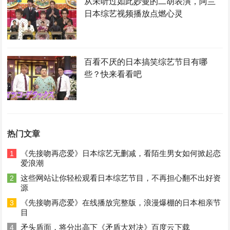
从未听过如此妙曼的二胡表演，阿兰
日本综艺视频播放点燃心灵
百看不厌的日本搞笑综艺节目有哪
些？快来看看吧
热门文章
《先接吻再恋爱》日本综艺无删减，看陌生男女如何掀起恋
1
爱浪潮
这些网站让你轻松观看日本综艺节目，不再担心翻不出好资
2
源
《先接吻再恋爱》在线播放完整版，浪漫爆棚的日本相亲节
3
目
矛头盾面，将分出高下《矛盾大对决》百度云下载
4