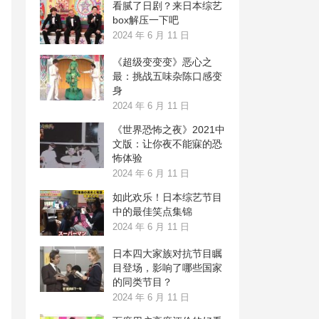
看腻了日剧？来日本综艺
box解压一下吧
2024 年 6 月 11 日
《超级变变变》恶心之
最：挑战五味杂陈口感变
身
2024 年 6 月 11 日
《世界恐怖之夜》2021中
文版：让你夜不能寐的恐
怖体验
2024 年 6 月 11 日
如此欢乐！日本综艺节目
中的最佳笑点集锦
2024 年 6 月 11 日
日本四大家族对抗节目瞩
目登场，影响了哪些国家
的同类节目？
2024 年 6 月 11 日