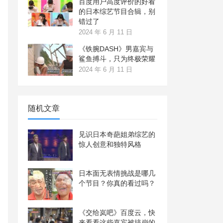
百度用户高度评价的好看
的日本综艺节目合辑，别
错过了
2024 年 6 月 11 日
《铁腕DASH》男嘉宾与
鲨鱼搏斗，只为终极荣耀
2024 年 6 月 11 日
随机文章
见识日本奇葩姐弟综艺的
惊人创意和独特风格
日本面无表情挑战是哪几
个节目？你真的看过吗？
《交给岚吧》百度云，快
来看看这些嘉宾被搞崩的