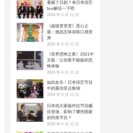
看腻了日剧？来日本综艺
box解压一下吧
2024 年 6 月 11 日
《超级变变变》恶心之
最：挑战五味杂陈口感变
身
2024 年 6 月 11 日
《世界恐怖之夜》2021中
文版：让你夜不能寐的恐
怖体验
2024 年 6 月 11 日
如此欢乐！日本综艺节目
中的最佳笑点集锦
2024 年 6 月 11 日
日本四大家族对抗节目瞩
目登场，影响了哪些国家
的同类节目？
2024 年 6 月 11 日