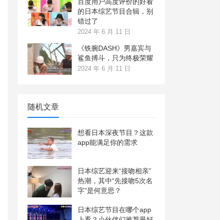
百度用户高度评价的好看
的日本综艺节目合辑，别
错过了
2024 年 6 月 11 日
《铁腕DASH》男嘉宾与
鲨鱼搏斗，只为终极荣耀
2024 年 6 月 11 日
随机文章
想看日本深夜节目？这款
app能满足你的需求
日本综艺迎来“接吻相亲”
热潮，其中“先接吻5次名
字”是何意思？
日本综艺节目在哪个app
上看？小伙伴们推荐最好