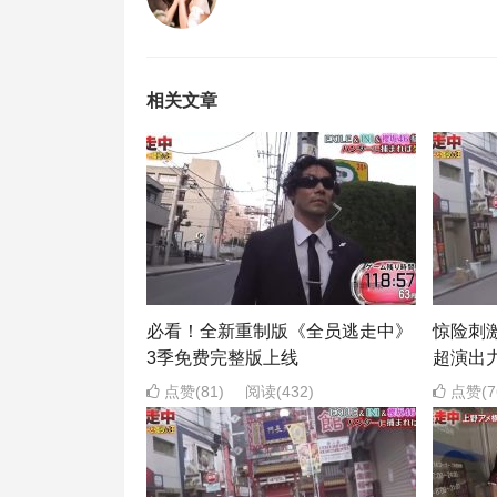
相关文章
必看！全新重制版《全员逃走中》
惊险刺
3季免费完整版上线
超演出
点赞(81)
阅读
(432)
点赞(7