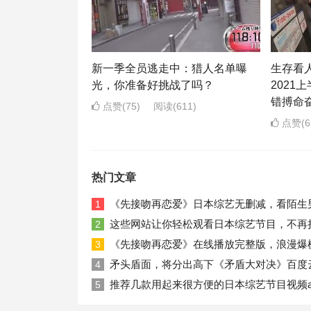
新一季全员逃走中：猎人名单曝
生存看
光，你准备好挑战了吗？
2021
错搏命
点赞(75)
阅读
(611)
点赞(6
热门文章
《先接吻再恋爱》日本综艺无删减，看陌生
1
这些网站让你轻松观看日本综艺节目，不再
2
《先接吻再恋爱》在线播放完整版，浪漫爆
3
矛头盾面，将分出高下《矛盾大对决》百度
4
推荐几款用起来很方便的日本综艺节目视频a
5