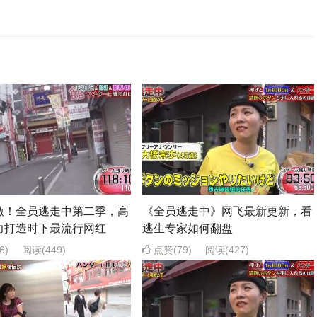
激！全员逃走中第二季，高
《全员逃走中》网飞最新更新，看
力打造时下最流行网红
逃生专家如何翻盘
6)
阅读
(449)
点赞(79)
阅读
(427)