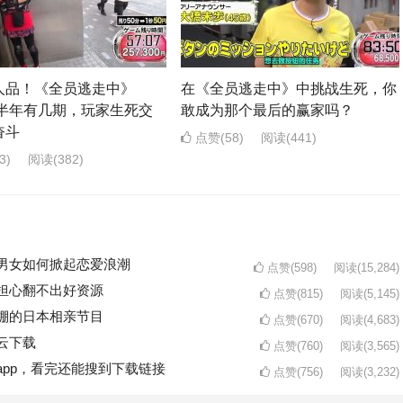
人品！《全员逃走中》
在《全员逃走中》中挑战生死，你
上半年有几期，玩家生死交
敢成为那个最后的赢家吗？
奋斗
点赞(58)
阅读
(441)
3)
阅读
(382)
男女如何掀起恋爱浪潮
点赞(598)
阅读
(15,284)
担心翻不出好资源
点赞(815)
阅读
(5,145)
棚的日本相亲节目
点赞(670)
阅读
(4,683)
云下载
点赞(760)
阅读
(3,565)
pp，看完还能搜到下载链接
点赞(756)
阅读
(3,232)