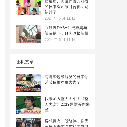
百度用户高度评价的好看
的日本综艺节目合辑，别
错过了
2024 年 6 月 11 日
《铁腕DASH》男嘉宾与
鲨鱼搏斗，只为终极荣耀
2024 年 6 月 11 日
随机文章
有哪些超级搞笑的日本综
艺节目推荐给大家？
快来加入整人大军！《整
人大赏》2019迅雷等你来
整
要想拥有一段陪伴，你需
要日本奇葩综艺相亲节目