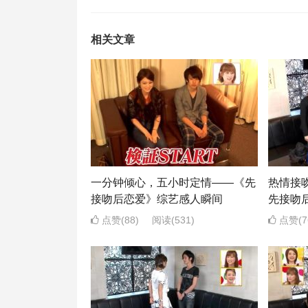
相关文章
一分钟倾心，五小时定情——《先
热情接
接吻后恋爱》综艺感人瞬间
先接吻
点赞(88)
阅读
(531)
点赞(7