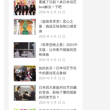
看腻了日剧？来日本综艺
box解压一下吧
2024 年 6 月 11 日
《超级变变变》恶心之
最：挑战五味杂陈口感变
身
2024 年 6 月 11 日
《世界恐怖之夜》2021中
文版：让你夜不能寐的恐
怖体验
2024 年 6 月 11 日
如此欢乐！日本综艺节目
中的最佳笑点集锦
2024 年 6 月 11 日
日本四大家族对抗节目瞩
目登场，影响了哪些国家
的同类节目？
2024 年 6 月 11 日