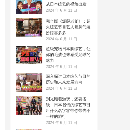
从日本综艺的视角出发
2024 年 6 月 11 日
完全版《爆裂老爹》：超
火综艺节目艺人暴脾气装
扮惊喜多多
2024 年 6 月 11 日
超级宠物日本脚综艺，让
你的毛孩也来感受足球的
魅力
2024 年 6 月 11 日
深入探讨日本综艺节目的
历史和未来发展方向
2024 年 6 月 11 日
别光顾着游玩，还要省
钱！日本省钱的综艺节目
叫什么名字将带你带去不
一样的旅行
2024 年 6 月 11 日