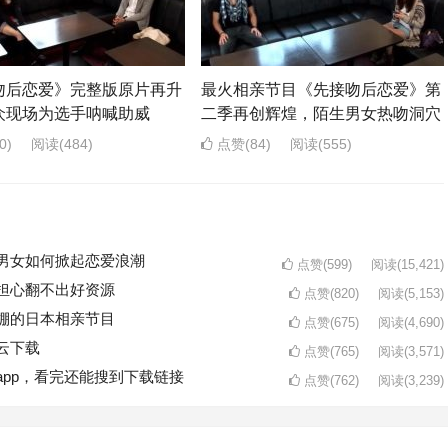
吻后恋爱》完整版原片再升
最火相亲节目《先接吻后恋爱》第
众现场为选手呐喊助威
二季再创辉煌，陌生男女热吻洞穴
0)
阅读
(484)
点赞(84)
阅读
(555)
男女如何掀起恋爱浪潮
点赞(599)
阅读
(15,421)
担心翻不出好资源
点赞(820)
阅读
(5,153)
棚的日本相亲节目
点赞(675)
阅读
(4,690)
云下载
点赞(765)
阅读
(3,571)
pp，看完还能搜到下载链接
点赞(762)
阅读
(3,239)