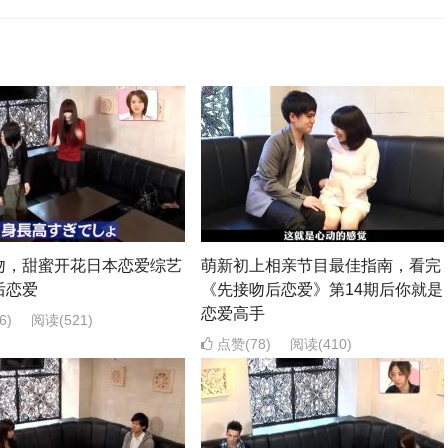
吻，甜蜜开花日本恋爱综艺
萌新初上相亲节目最佳指南，看完
后恋爱
《先接吻后恋爱》第14期后你就是
恋爱高手
6)
阅读
(521)
点赞(78)
阅读
(410)