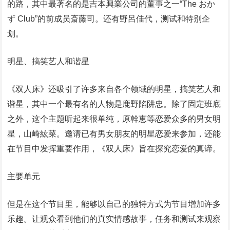
的路，其中最著名的是吉本興業公司的董事之一“The おか
ず Club”的前成员斎藤司。还有野呂佳代，测试和特别企
划。
明星、搞笑艺人和谐星
《双人床》还吸引了许多来自各个领域的明星，搞笑艺人和
谐星，其中一个最有名的人物是鹿野陷阱忠。除了固定班底
之外，这个主题听起来很单纯，原幹恵等恋爱众多的男女明
星，山崎紘菜。邀请已有男女朋友的明星恋爱来参加，还能
在节目中发挥重要作用，《双人床》旨在探究恋爱的真谛。
主要单元
但是在这个节目里，能够以自己的独特方式为节目增加许多
乐趣。让观众看到他们的真实情感故事，任务和测试来观察