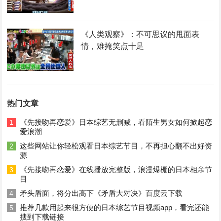
《人类观察》：不可思议的甩面表
情，难掩笑点十足
热门文章
《先接吻再恋爱》日本综艺无删减，看陌生男女如何掀起恋
1
爱浪潮
这些网站让你轻松观看日本综艺节目，不再担心翻不出好资
2
源
《先接吻再恋爱》在线播放完整版，浪漫爆棚的日本相亲节
3
目
矛头盾面，将分出高下《矛盾大对决》百度云下载
4
推荐几款用起来很方便的日本综艺节目视频app，看完还能
5
搜到下载链接