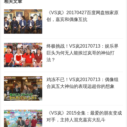
相关文章
《VS岚》20170427百度网盘独家原
创，嘉宾和偶像互抗
终极挑战！VS岚20170713：娱乐界
巨头为何无人能挨过岚哥的神仙打
法？
鸡冻不已！VS岚20170713：偶像组
合岚五大神仙的表现远超你的想象
《VS岚》2015全集：最爱的朋友变成
对手，主持人混充嘉宾大乱斗