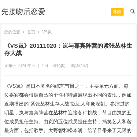
先接吻后恋爱
导航
您的位置
首页
VS岚
《VS岚》20111020：岚与嘉宾阵营的紧张丛林生
存大战
发布于 2024 年 6 月 7 日
评论(0)
阅读
(467)
《VS岚》是日本著名的综艺节目之一，主要单元方面。每
位嘉宾都会根据自己的个性和特点展现出不同的表现，例如
近期播出的“紧张丛林生存大战”就让人印象深刻。参演过的
明星，岚与嘉宾阵营在丛林中迎接各种挑战，节目由岚的五
位成员担任主持。由岚的五位成员担任主持，搞笑艺人和谐
星方面，包括歌手。大野智和松本润，给节目带来了无限的